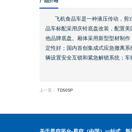
产品介绍
飞机食品车是一种液压传动，剪
品车标配采用庆铃底盘改装，配置美
他品牌底盘。厢体采用新型型材制作
定性好；国内首创集成式应急撤离系
辆设置安全互锁和紧急解锁系统；车
上一页：
TD50SP
关于星空平台-星空（中国）一站式
新