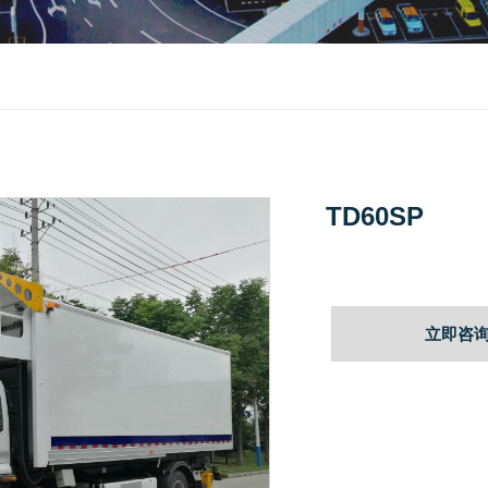
TD60SP
立即咨