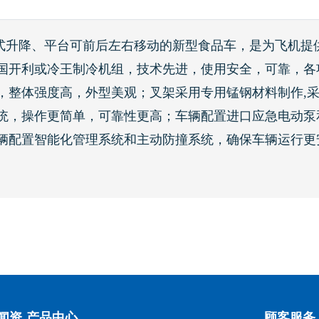
式升降、平台可前后左右移动的新型食品车，是为飞机提
国开利或冷王制冷机组，技术先进，使用安全，可靠，各
，整体强度高，外型美观；叉架采用专用锰钢材料制作,
统，操作更简单，可靠性更高；车辆配置进口应急电动泵
辆配置智能化管理系统和主动防撞系统，确保车辆运行更
闻资
产品中心
顾客服务