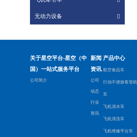
无动力设备
关于星空平台-星空（中
新闻
产品中心
国）一站式服务平台
资讯
航空食品车
公司简介
公司
行动不便旅客登
动态
车
行业
飞机清水车
资讯
飞机清洗车
飞机维修平台车