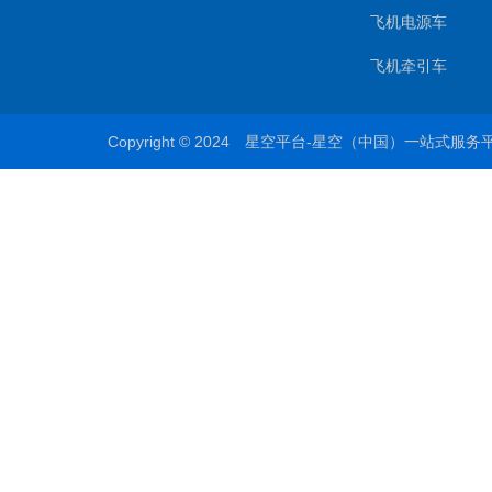
飞机电源车
飞机牵引车
Copyright © 2024 星空平台-星空（中国）一站式