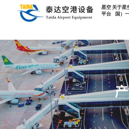
星空平台
星空
关于星
平台
国）