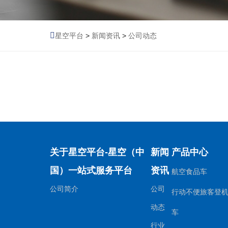
星空平台
>
新闻资讯
>
公司动态
关于星空平台-星空（中
新闻
产品中心
国）一站式服务平台
资讯
航空食品车
公司简介
公司
行动不便旅客登
动态
车
行业