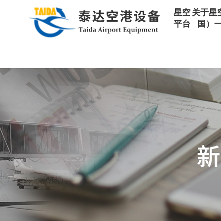
星空平台
星空
关于星
平台
国）