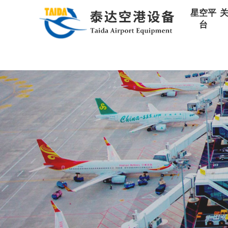
星空平台
星空平
台