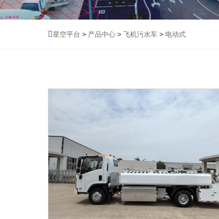
星空平台
>
产品中心
>
飞机污水车
>
电动式