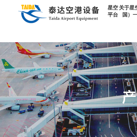
星空平台
星空
关于星
平台
国）