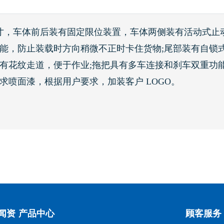
寸，车体前后装有固定限位装置，车体两侧装有活动式止
功能，防止装载时方向稍微不正时卡住货物;尾部装有自锁
间有花纹走道，便于作业;拖把具有多车连接和刹车双重功
求喷面漆，根据用户要求，加装客户 LOGO。
闻资
产品中心
顾客服务