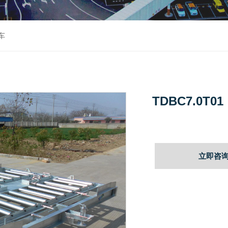
车
TDBC7.0T01
立即咨