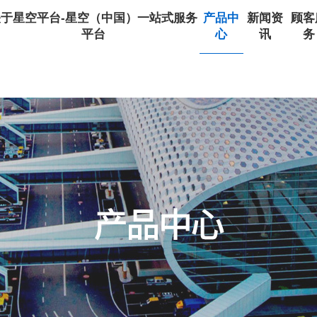
产品中
关于星空平台-星空（中国）一站式服务
新闻资
顾客
心
平台
讯
务