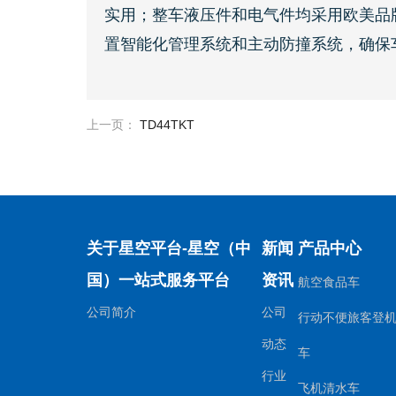
实用；整车液压件和电气件均采用欧美品
置智能化管理系统和主动防撞系统，确保
上一页：
TD44TKT
关于星空平台-星空（中
新闻
产品中心
国）一站式服务平台
资讯
航空食品车
公司简介
公司
行动不便旅客登
动态
车
行业
飞机清水车