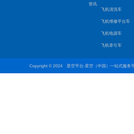
资讯
飞机清洗车
飞机维修平台车
飞机电源车
飞机牵引车
Copyright © 2024 星空平台-星空（中国）一站式