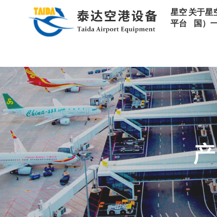
星空平台
星空
关于星
平台
国）