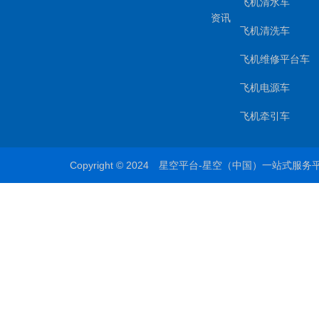
飞机清水车
资讯
飞机清洗车
飞机维修平台车
飞机电源车
飞机牵引车
Copyright © 2024 星空平台-星空（中国）一站式