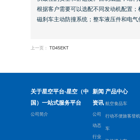
根据客户需要可以选配不同发动机配置；
磁刹车主动防撞系统；整车液压件和电气
上一页：
TD45EKT
关于星空平台-星空（中
新闻
产品中心
国）一站式服务平台
资讯
航空食品车
公司简介
公司
行动不便旅客登
动态
车
行业