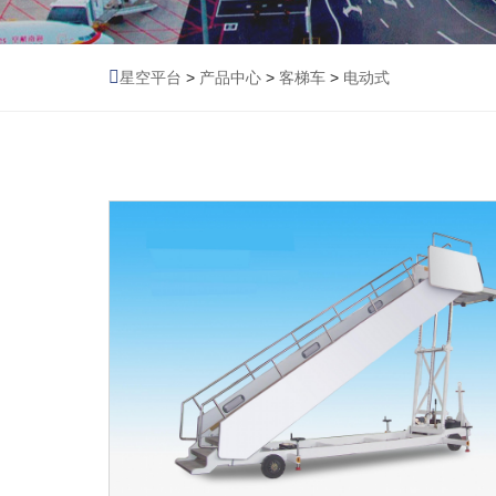
星空平台
>
产品中心
>
客梯车
>
电动式