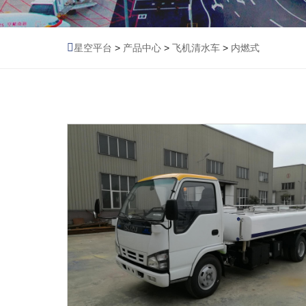
星空平台
>
产品中心
>
飞机清水车
>
内燃式