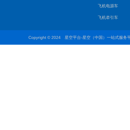
飞机电源车
飞机牵引车
Copyright © 2024 星空平台-星空（中国）一站式