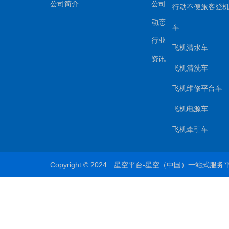
公司简介
公司
行动不便旅客登
动态
车
行业
飞机清水车
资讯
飞机清洗车
飞机维修平台车
飞机电源车
飞机牵引车
Copyright © 2024 星空平台-星空（中国）一站式